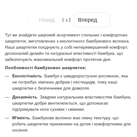
Назад
Вперед
1
з 2
Тут ви знайдете широкий асортимент стильних і комфортних
шкарпеток, виготовлених з екологічного бамбукового волокна.
Наші шкарпетки поєднують у собі неперевершений комфорт,
досконалий дизайн та натуральні властивості бамбука, що
забезпечують максимальний комфорт протягом дня.
Особливості бамбукових шкарпеток:
Екологічність
: Бамбук є швидкоростучою рослиною, яка
не потребує хімічних добрив і пестицидів, тому наші
шкарпетки є безпечними для довкілля.
Дихаючість
: Завдяки натуральним властивостям бамбука,
шкарпетки добре вентилюються, що допомагає
підтримувати ноги сухими і свіжими.
М'якість
: Бамбукове волокно має ніжну текстуру, що
робить шкарпетки приємними на дотик і комфортними для
носіння.