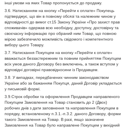
інші умови на яких Товар пропонується до продажу.
3.6. Натисканням на кнопку «Перейти к оплате» Покупець
підтверджує, що він в повному обсязі та належним чином у
відповідності до вимог ст.15 Закону України «Про захист прав
споживачів» одержав всю необхідну, доступну, достовірну та
своєчасну інформацію про обраний ним Товар, що повною
мірою забезпечило можливість свідомого і компетентного
вибору цього Товару.
3.7. Натискання Покупцем на кнопку «Перейти к оплате»
вважається беззастережним та повним прийняттям Покупцем
всіх умов даного Договору без виключень, а також вступом у
відповідні договірні правовідносини із Продавцем.
3.8. У випадках, передбачених чинним законодавством
України або за бажанням Покупця, даний Договір укладається
у письмовій формі.
3.9.Строк обробки та оформлення Продавцем направленого
Покупцем Замовлення на Товар становить до 2 (Двох)
робочих днів з дати заповнення та направлення Покупцем в
порядку, встановленому п.3.1.-п.3.2. даного Договору, форми
такого Замовлення на Товар. В разі, якщо зазначене
Замовлення на Товар було направлене Покупцем у вихідний