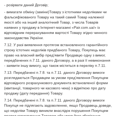
- розірвати даний Договір;
- вимагати обміну (заміни)Товару з істотними недоліками чи
фальсифікованого Товару на такий самий Товар належної
якості або на інший аналогічний Товар, з числа Товарів
наявних у продажу в Інтернет-магазині «Pair.com.ua/» із
відповідним перерахуванням вартості Товару згідно чинного
законодавства України.
7.12. У разі виявлення протягом встановленого гарантійного
строку істотних недоліків придбаного Товару, Покупець має
право на власний вибір пред’явити Продавцю одну з вимог,
передбачених п.7.11. даного Договору, а в разі її невиконання
- заявити іншу вимогу, що також міститься в переліку п.7.11.
7.13. Передбачені п.7.8. та п.7.11. даного Договору вимоги
розглядаються Продавцем за умови пред’явлення Покупцем
відповідного розрахункового документа встановленої форми
(квитанції, товарного чи касового чека) з відміткою про дату
продажу (дату передання) Товару.
7.14. Передбачені п.7.8. та п.7.11. даного Договору вимоги
Покупця не підлягають задоволенню, якщо Продавець доведе,
що недоліки Товару виникли внаслідок порушення Покупцем
правил користування Товаром або умов його зберігання.