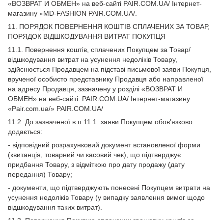
«ВОЗВРАТ И ОБМЕН» на веб-сайті PAIR.COM.UA/ Інтернет-
магазину «MD-FASHION PAIR.COM.UA/.
11. ПОРЯДОК ПОВЕРНЕННЯ КОШТІВ СПЛАЧЕНИХ ЗА ТОВАР,
ПОРЯДОК ВІДШКОДУВАННЯ ВИТРАТ ПОКУПЦЯ
11.1. Повернення коштів, сплачених Покупцем за Товар/
відшкодування витрат на усунення недоліків Товару,
здійснюється Продавцем на підставі письмової заяви Покупця,
врученої особисто представнику Продавця або направленої
на адресу Продавця, зазначену у розділі «ВОЗВРАТ И
ОБМЕН» на веб-сайті: PAIR.COM.UA/ Інтернет-магазину
«Pair.com.ua/» PAIR.COM.UA/
11.2. До зазначеної в п.11.1. заяви Покупцем обов’язково
додається:
- відповідний розрахунковий документ встановленої форми
(квитанція, товарний чи касовий чек), що підтверджує
придбання Товару, з відміткою про дату продажу (дату
передання) Товару;
- документи, що підтверджують понесені Покупцем витрати на
усунення недоліків Товару (у випадку заявлення вимог щодо
відшкодування таких витрат).