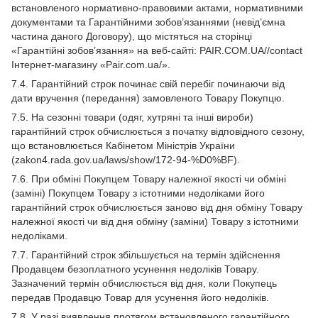
встановленого нормативно-правовими актами, нормативними
документами та Гарантійними зобов’язаннями (невід’ємна
частина даного Договору), що містяться на сторінці
«Гарантійні зобов’язання» на веб-сайті: PAIR.COM.UA//contact
Інтернет-магазину «Pair.com.ua/».
7.4. Гарантійний строк починає свій перебіг починаючи від
дати вручення (передання) замовленого Товару Покупцю.
7.5. На сезонні товари (одяг, хутряні та інші вироби)
гарантійний строк обчислюється з початку відповідного сезону,
що встановлюється Кабінетом Міністрів України
(zakon4.rada.gov.ua/laws/show/172-94-%D0%BF).
7.6. При обміні Покупцем Товару належної якості чи обміні
(заміні) Покупцем Товару з істотними недоліками його
гарантійний строк обчислюється заново від дня обміну Товару
належної якості чи від дня обміну (заміни) Товару з істотними
недоліками.
7.7. Гарантійний строк збільшується на термін здійснення
Продавцем безоплатного усунення недоліків Товару.
Зазначений термін обчислюється від дня, коли Покупець
передав Продавцю Товар для усунення його недоліків.
7.8. У разі виявлення протягом встановленого гарантійного