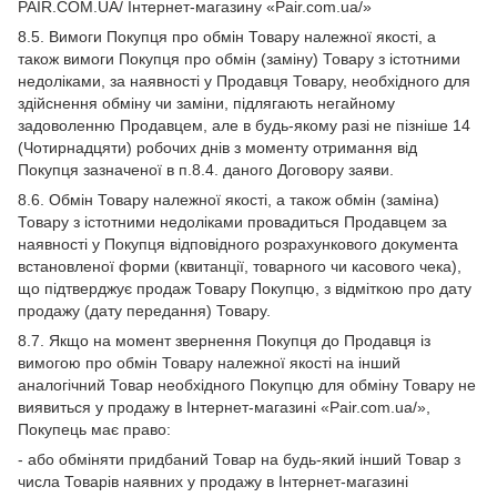
PAIR.COM.UA/ Інтернет-магазину «Pair.com.ua/»
8.5. Вимоги Покупця про обмін Товару належної якості, а
також вимоги Покупця про обмін (заміну) Товару з істотними
недоліками, за наявності у Продавця Товару, необхідного для
здійснення обміну чи заміни, підлягають негайному
задоволенню Продавцем, але в будь-якому разі не пізніше 14
(Чотирнадцяти) робочих днів з моменту отримання від
Покупця зазначеної в п.8.4. даного Договору заяви.
8.6. Обмін Товару належної якості, а також обмін (заміна)
Товару з істотними недоліками провадиться Продавцем за
наявності у Покупця відповідного розрахункового документа
встановленої форми (квитанції, товарного чи касового чека),
що підтверджує продаж Товару Покупцю, з відміткою про дату
продажу (дату передання) Товару.
8.7. Якщо на момент звернення Покупця до Продавця із
вимогою про обмін Товару належної якості на інший
аналогічний Товар необхідного Покупцю для обміну Товару не
виявиться у продажу в Інтернет-магазині «Pair.com.ua/»,
Покупець має право:
- або обміняти придбаний Товар на будь-який інший Товар з
числа Товарів наявних у продажу в Інтернет-магазині