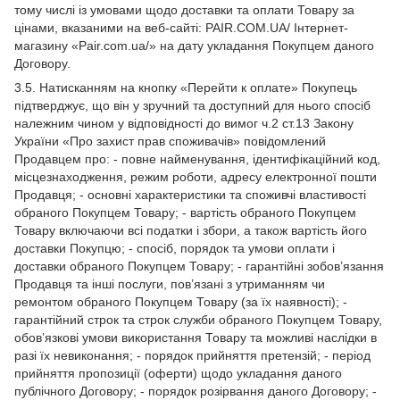
тому числі із умовами щодо доставки та оплати Товару за
цінами, вказаними на веб-сайті: PAIR.COM.UA/ Інтернет-
магазину «Pair.com.ua/» на дату укладання Покупцем даного
Договору.
3.5. Натисканням на кнопку «Перейти к оплате» Покупець
підтверджує, що він у зручний та доступний для нього спосіб
належним чином у відповідності до вимог ч.2 ст.13 Закону
України «Про захист прав споживачів» повідомлений
Продавцем про: - повне найменування, ідентифікаційний код,
місцезнаходження, режим роботи, адресу електронної пошти
Продавця; - основні характеристики та споживчі властивості
обраного Покупцем Товару; - вартість обраного Покупцем
Товару включаючи всі податки і збори, а також вартість його
доставки Покупцю; - спосіб, порядок та умови оплати і
доставки обраного Покупцем Товару; - гарантійні зобов’язання
Продавця та інші послуги, пов’язані з утриманням чи
ремонтом обраного Покупцем Товару (за їх наявності); -
гарантійний строк та строк служби обраного Покупцем Товару,
обов’язкові умови використання Товару та можливі наслідки в
разі їх невиконання; - порядок прийняття претензій; - період
прийняття пропозиції (оферти) щодо укладання даного
публічного Договору; - порядок розірвання даного Договору; -