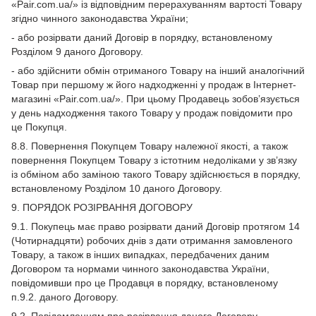
«Pair.com.ua/» із відповідним перерахуванням вартості Товару
згідно чинного законодавства України;
- або розірвати даний Договір в порядку, встановленому
Розділом 9 даного Договору.
- або здійснити обмін отриманого Товару на інший аналогічний
Товар при першому ж його надходженні у продаж в Інтернет-
магазині «Pair.com.ua/». При цьому Продавець зобов’язується
у день надходження такого Товару у продаж повідомити про
це Покупця.
8.8. Повернення Покупцем Товару належної якості, а також
повернення Покупцем Товару з істотним недоліками у зв’язку
із обміном або заміною такого Товару здійснюється в порядку,
встановленому Розділом 10 даного Договору.
9. ПОРЯДОК РОЗІРВАННЯ ДОГОВОРУ
9.1. Покупець має право розірвати даний Договір протягом 14
(Чотирнадцяти) робочих днів з дати отримання замовленого
Товару, а також в інших випадках, передбачених даним
Договором та нормами чинного законодавства України,
повідомивши про це Продавця в порядку, встановленому
п.9.2. даного Договору.