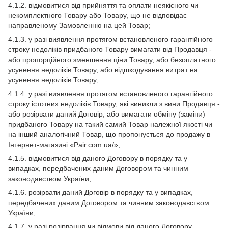
4.1.2. відмовитися від прийняття та оплати неякісного чи
некомплектного Товару або Товару, що не відповідає
направленому Замовленню на цей Товар;
4.1.3. у разі виявлення протягом встановленого гарантійного
строку недоліків придбаного Товару вимагати від Продавця -
або пропорційного зменшення ціни Товару, або безоплатного
усунення недоліків Товару, або відшкодування витрат на
усунення недоліків Товару;
4.1.4. у разі виявлення протягом встановленого гарантійного
строку істотних недоліків Товару, які виникли з вини Продавця -
або розірвати даний Договір, або вимагати обміну (заміни)
придбаного Товару на такий самий Товар належної якості чи
на інший аналогічний Товар, що пропонується до продажу в
Інтернет-магазині «Pair.com.ua/»;
4.1.5. відмовитися від даного Договору в порядку та у
випадках, передбачених даним Договором та чинним
законодавством України;
4.1.6. розірвати даний Договір в порядку та у випадках,
передбачених даним Договором та чинним законодавством
України;
4.1.7. у разі розірвання чи відмови від даного Договору