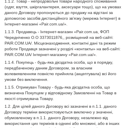
1.1.2. Товар - непродовольчі товари народного споживання
(одяг, взуття, шкіргалантерея, аксесуари тощо), що на умовах
даного Договору пропонуються до продажу на відстані за
допомогою засобів дистанційного зв’язку (мережа Інтернет) в
Інтернет-магазині «Pair.com.ua/».
1.1.3. Продавець - Інтернет-магазин «Pair.com.ua, ФОП
Чередніченко О.О 3373011876,, розміщений на веб-сайті:
PAIR.COM.UA/. Місцезнаходження, контактні дані та режим
роботи Продавця зазначені у розділі «контакты» на веб-сайті:
PAIR.COM.UA/ Інтернет-магазину «Pair.com.ua/».
1.1.4. Покупець - будь-яка дієздатна особа, що в порядку,
передбаченому даним Договором, за власним
волевиявленням повністю прийняла (акцептувала) всі його
умови без виключення.
1.1.5. Отримувач Товару - будь-яка дієздатна особа, що
визначена Покупцем у відповідному Замовленні на Товар в
якості отримувача Товару.
1.2. Для цілей даного Договору всі зазначені в п.1.1. даного
Договору терміни використовуються виключно у значенні,
обумовленому в п.1.1. даного Договору, незалежно від
використання цих термінів в однині або множині, або в інших