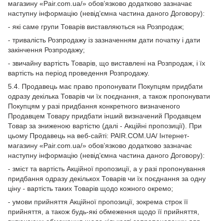
магазину «Pair.com.ua/» обов’язково додатково зазначає
наступну інформацію (невід’ємна частина даного Договору):
- які саме групи Товарів виставляються на Розпродаж;
- тривалість Розпродажу із зазначенням дати початку і дати
закінчення Розпродажу;
- звичайну вартість Товарів, що виставлені на Розпродаж, і їх
вартість на період проведення Розпродажу.
5.4. Продавець має право пропонувати Покупцям придбати
одразу декілька Товарів чи їх поєднання, а також пропонувати
Покупцям у разі придбання конкретного визначеного
Продавцем Товару придбати інший визначений Продавцем
Товар за зниженою вартістю (далі - Акційні пропозиції). При
цьому Продавець на веб-сайті: PAIR.COM.UA/ Інтернет-
магазину «Pair.com.ua/» обов’язково додатково зазначає
наступну інформацію (невід’ємна частина даного Договору):
- зміст та вартість Акційної пропозиції, а у разі пропонування
придбання одразу декількох Товарів чи їх поєднання за одну
ціну - вартість таких Товарів щодо кожного окремо;
- умови прийняття Акційної пропозиції, зокрема строк її
прийняття, а також будь-які обмеження щодо її прийняття,