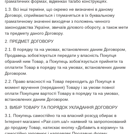
граматичних формах, відмінках та/або конструкціях.
1.3. Всі інші терміни, що окремо не визначені в даному
Договорі, сприймаються і тлумачяться в їх буквальному
граматичному значенні виходячи з положень чинного
законодавства України, звичаїв ділового обороту, а також мети
та предмету даного Договору.
2. ПРЕДМЕТ ДОГОВОРУ
2.1. В порядку та на умовах, встановлених даним Договором,
Продавець зобов’язується передати у власність Покупця
обраний ним Товар, а Покупець зобов’язується прийняти та
оплатити Товар в порядку та на умовах, встановлених даним
Договором.
2.2. Право власності на Товар переходить до Покупця в
момент вручення (передання) Товару і за умови повної
оплати Покупцем вартості Товару в порядку та на умовах,
встановлених даним Договором.
3. ВИБІР ТОВАРУ ТА ПОРЯДОК УКЛАДАННЯ ДОГОВОРУ
3.1. Покупець самостійно та на власний розсуд обирає в
Інтернет-магазині «Pair.com.ua/» наявний та запропонований
до продажу Товар, натискає кнопку «Добавить в корзину» та
самостійно заповнює і направляє Продавцю форму