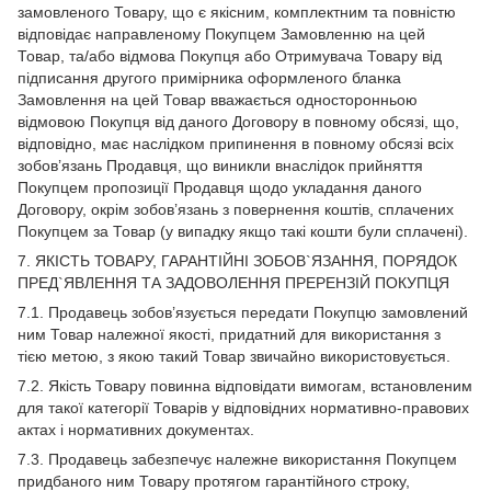
замовленого Товару, що є якісним, комплектним та повністю
відповідає направленому Покупцем Замовленню на цей
Товар, та/або відмова Покупця або Отримувача Товару від
підписання другого примірника оформленого бланка
Замовлення на цей Товар вважається односторонньою
відмовою Покупця від даного Договору в повному обсязі, що,
відповідно, має наслідком припинення в повному обсязі всіх
зобов’язань Продавця, що виникли внаслідок прийняття
Покупцем пропозиції Продавця щодо укладання даного
Договору, окрім зобов’язань з повернення коштів, сплачених
Покупцем за Товар (у випадку якщо такі кошти були сплачені).
7. ЯКІСТЬ ТОВАРУ, ГАРАНТІЙНІ ЗОБОВ`ЯЗАННЯ, ПОРЯДОК
ПРЕД`ЯВЛЕННЯ ТА ЗАДОВОЛЕННЯ ПРЕРЕНЗІЙ ПОКУПЦЯ
7.1. Продавець зобов’язується передати Покупцю замовлений
ним Товар належної якості, придатний для використання з
тією метою, з якою такий Товар звичайно використовується.
7.2. Якість Товару повинна відповідати вимогам, встановленим
для такої категорії Товарів у відповідних нормативно-правових
актах і нормативних документах.
7.3. Продавець забезпечує належне використання Покупцем
придбаного ним Товару протягом гарантійного строку,