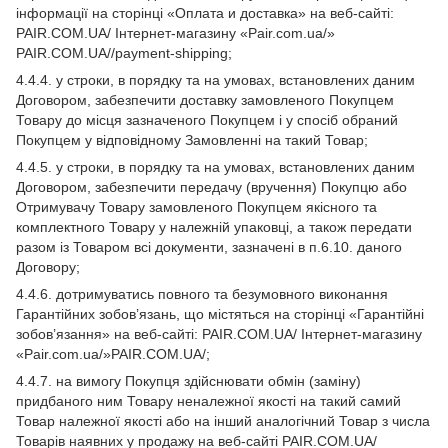
інформації на сторінці «Оплата и доставка» на веб-сайті:
PAIR.COM.UA/ Інтернет-магазину «Pair.com.ua/»
PAIR.COM.UA//payment-shipping;
4.4.4. у строки, в порядку та на умовах, встановлених даним
Договором, забезпечити доставку замовленого Покупцем
Товару до місця зазначеного Покупцем і у спосіб обраний
Покупцем у відповідному Замовленні на такий Товар;
4.4.5. у строки, в порядку та на умовах, встановлених даним
Договором, забезпечити передачу (вручення) Покупцю або
Отримувачу Товару замовленого Покупцем якісного та
комплектного Товару у належній упаковці, а також передати
разом із Товаром всі документи, зазначені в п.6.10. даного
Договору;
4.4.6. дотримуватись повного та безумовного виконання
Гарантійних зобов’язань, що містяться на сторінці «Гарантійні
зобов’язання» на веб-сайті: PAIR.COM.UA/ Інтернет-магазину
«Pair.com.ua/»PAIR.COM.UA/;
4.4.7. на вимогу Покупця здійснювати обмін (заміну)
придбаного ним Товару неналежної якості на такий самий
Товар належної якості або на інший аналогічний Товар з числа
Товарів наявних у продажу на веб-сайті PAIR.COM.UA/