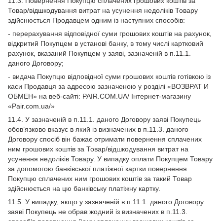
11.3. Повернення Покупцю сплачених грошових коштів за
Товар/відшкодування витрат на усунення недоліків Товару
здійснюється Продавцем одним із наступних способів:
- перерахування відповідної суми грошових коштів на рахунок,
відкритий Покупцем в установі банку, в тому числі картковий
рахунок, вказаний Покупцем у заяві, зазначеній в п.11.1.
даного Договору;
- видача Покупцю відповідної суми грошових коштів готівкою із
каси Продавця за адресою зазначеною у розділі «ВОЗВРАТ И
ОБМЕН» на веб-сайті: PAIR.COM.UA/ Інтернет-магазину
«Pair.com.ua/»
11.4. У зазначеній в п.11.1. даного Договору заяві Покупець
обов’язково вказує в який із визначених в п.11.3. даного
Договору спосіб він бажає отримати повернення сплачених
ним грошових коштів за Товар/відшкодування витрат на
усунення недоліків Товару. У випадку оплати Покупцем Товару
за допомогою банківської платіжної картки повернення
Покупцю сплачених ним грошових коштів за такий Товар
здійснюється на цю банківську платіжну картку.
11.5. У випадку, якщо у зазначеній в п.11.1. даного Договору
заяві Покупець не обрав жодний із визначених в п.11.3.