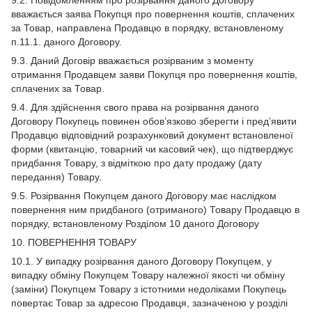
9.2. Повідомленням про розірвання даного Договору
вважається заява Покупця про повернення коштів, сплачених
за Товар, направлена Продавцю в порядку, встановленому
п.11.1. даного Договору.
9.3. Даний Договір вважається розірваним з моменту
отримання Продавцем заяви Покупця про повернення коштів,
сплачених за Товар.
9.4. Для здійснення свого права на розірвання даного
Договору Покупець повинен обов’язково зберегти і пред’явити
Продавцю відповідний розрахунковий документ встановленої
форми (квитанцію, товарний чи касовий чек), що підтверджує
придбання Товару, з відміткою про дату продажу (дату
передання) Товару.
9.5. Розірвання Покупцем даного Договору має наслідком
повернення ним придбаного (отриманого) Товару Продавцю в
порядку, встановленому Розділом 10 даного Договору
10. ПОВЕРНЕННЯ ТОВАРУ
10.1. У випадку розірвання даного Договору Покупцем, у
випадку обміну Покупцем Товару належної якості чи обміну
(заміни) Покупцем Товару з істотними недоліками Покупець
повертає Товар за адресою Продавця, зазначеною у розділі