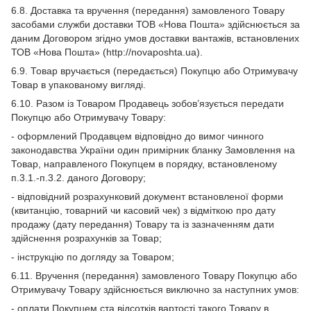
6.8. Доставка та вручення (передання) замовленого Товару
засобами служби доставки ТОВ «Нова Пошта» здійснюється за
даним Договором згідно умов доставки вантажів, встановлених
ТОВ «Нова Пошта» (http://novaposhta.ua).
6.9. Товар вручається (передається) Покупцю або Отримувачу
Товар в упакованому вигляді.
6.10. Разом із Товаром Продавець зобов’язується передати
Покупцю або Отримувачу Товару:
- оформлений Продавцем відповідно до вимог чинного
законодавства України один примірник бланку Замовлення на
Товар, направленого Покупцем в порядку, встановленому
п.3.1.-п.3.2. даного Договору;
- відповідний розрахунковий документ встановленої форми
(квитанцію, товарний чи касовий чек) з відміткою про дату
продажу (дату передання) Товару та із зазначенням дати
здійснення розрахунків за Товар;
- інструкцію по догляду за Товаром;
6.11. Вручення (передання) замовленого Товару Покупцю або
Отримувачу Товару здійснюється виключно за наступних умов:
- оплати Покупцем ста відсотків вартості такого Товару в