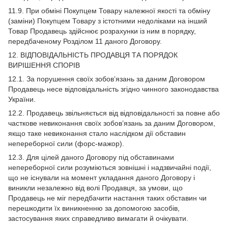
11.9. При обміні Покупцем Товару належної якості та обміну
(заміни) Покупцем Товару з істотними недоліками на інший
Товар Продавець здійснює розрахунки із ним в порядку,
передбаченому Розділом 11 даного Договору.
12. ВІДПОВІДАЛЬНІСТЬ ПРОДАВЦЯ ТА ПОРЯДОК
ВИРІШЕННЯ СПОРІВ
12.1. За порушення своїх зобов’язань за даним Договором
Продавець несе відповідальність згідно чинного законодавства
України.
12.2. Продавець звільняється від відповідальності за повне або
часткове невиконання своїх зобов’язань за даним Договором,
якщо таке невиконання стало наслідком дії обставин
непереборної сили (форс-мажор).
12.3. Для цілей даного Договору під обставинами
непереборної сили розуміються зовнішні і надзвичайні події,
що не існували на момент укладання даного Договору і
виникли незалежно від волі Продавця, за умови, що
Продавець не міг передбачити настання таких обставин чи
перешкодити їх виникненню за допомогою засобів,
застосування яких справедливо вимагати й очікувати.