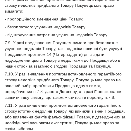
строку недоліків придбаного Товару Покупець має право
вимагати:
- пропорційного зменшення ціни Товару;
- безоплатного усунення недоліків Товару;
- відшкодування витрат на усунення недоліків Товару.
7.9. У разі пред’явлення Покупцем вимоги про безоплатне
усунення недоліків Товару, такі недоліки повинні бути усунуті
Продавцем протягом 14 (Чотирнадцяти) днів з дати
надходження цього Товару з недоліками до Продавця або в
інший строк за взаємною згодою Продавця та Покупця.
7.10. У разі виявлення протягом встановленого гарантійного
строку недоліків придбаного Товару, Покупець має право на
власний вибір пред’явити Продавцю одну з вимог,
передбачених п.7.8. даного Договору, а в разі її невиконання -
заявити іншу вимогу, що також міститься в переліку п.7.8.
7.11. У разі виявлення протягом встановленого гарантійного
строку істотних недоліків Товару, які виникли з вини Продавця,
або виявлення фактів фальсифікації Товару, підтверджених за
необхідності висновком експертизи, Покупець має право за
своїм вибором: