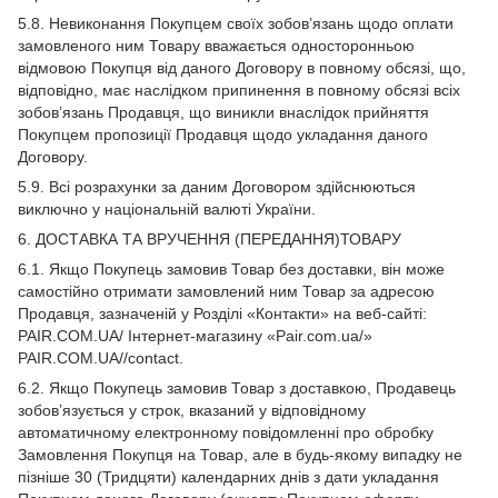
5.8. Невиконання Покупцем своїх зобов’язань щодо оплати
замовленого ним Товару вважається односторонньою
відмовою Покупця від даного Договору в повному обсязі, що,
відповідно, має наслідком припинення в повному обсязі всіх
зобов’язань Продавця, що виникли внаслідок прийняття
Покупцем пропозиції Продавця щодо укладання даного
Договору.
5.9. Всі розрахунки за даним Договором здійснюються
виключно у національній валюті України.
6. ДОСТАВКА ТА ВРУЧЕННЯ (ПЕРЕДАННЯ)ТОВАРУ
6.1. Якщо Покупець замовив Товар без доставки, він може
самостійно отримати замовлений ним Товар за адресою
Продавця, зазначеній у Розділі «Контакти» на веб-сайті:
PAIR.COM.UA/ Інтернет-магазину «Pair.com.ua/»
PAIR.COM.UA//contact.
6.2. Якщо Покупець замовив Товар з доставкою, Продавець
зобов’язується у строк, вказаний у відповідному
автоматичному електронному повідомленні про обробку
Замовлення Покупця на Товар, але в будь-якому випадку не
пізніше 30 (Тридцяти) календарних днів з дати укладання