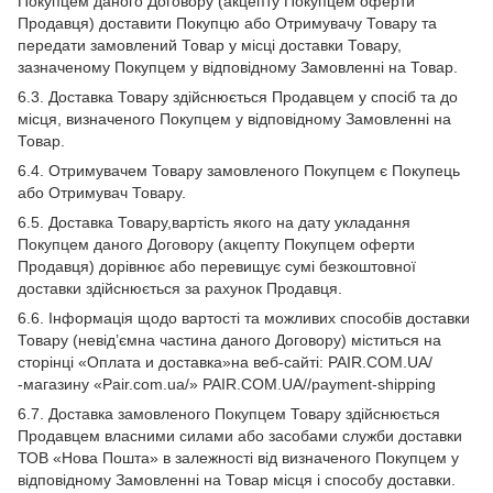
Покупцем даного Договору (акцепту Покупцем оферти
Продавця) доставити Покупцю або Отримувачу Товару та
передати замовлений Товар у місці доставки Товару,
зазначеному Покупцем у відповідному Замовленні на Товар.
6.3. Доставка Товару здійснюється Продавцем у спосіб та до
місця, визначеного Покупцем у відповідному Замовленні на
Товар.
6.4. Отримувачем Товару замовленого Покупцем є Покупець
або Отримувач Товару.
6.5. Доставка Товару,вартість якого на дату укладання
Покупцем даного Договору (акцепту Покупцем оферти
Продавця) дорівнює або перевищує сумі безкоштовної
доставки здійснюється за рахунок Продавця.
6.6. Інформація щодо вартості та можливих способів доставки
Товару (невід’ємна частина даного Договору) міститься на
сторінці «Оплата и доставка»на веб-сайті: PAIR.COM.UA/
-магазину «Pair.com.ua/» PAIR.COM.UA//payment-shipping
6.7. Доставка замовленого Покупцем Товару здійснюється
Продавцем власними силами або засобами служби доставки
ТОВ «Нова Пошта» в залежності від визначеного Покупцем у
відповідному Замовленні на Товар місця і способу доставки.