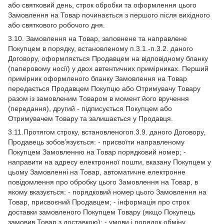
або святковий день, строк обробки та оформлення цього
Замовлення на Товар починається з першого після вихідного
або святкового робочого дня.
3.10. Замовлення на Товар, заповнене та направлене
Покупцем в порядку, встановленому п.3.1.-п.3.2. даного
Договору, оформляється Продавцем на відповідному бланку
(паперовому носії) у двох автентичних примірниках. Перший
примірник оформленого бланку Замовлення на Товар
передається Продавцем Покупцю або Отримувачу Товару
разом із замовленим Товаром в момент його вручення
(передання), другий - підписується Покупцем або
Отримувачем Товару та залишається у Продавця.
3.11.Протягом строку, встановленогоп.3.9. даного Договору,
Продавець зобов’язується: - присвоїти направленому
Покупцем Замовленню на Товар порядковий номер; -
направити на адресу електронної пошти, вказану Покупцем у
цьому Замовленні на Товар, автоматичне електронне
повідомлення про обробку цього Замовлення на Товар, в
якому вказується: - порядковий номер цього Замовлення на
Товар, присвоєний Продавцем; - інформація про строк
доставки замовленого Покупцем Товару (якщо Покупець
замовив Товар з доставкою); - умови і порядок обміну