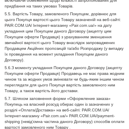
включаючи обмеження щодо кількості запропонованих для
придбання на таких умовах Товарів.
5.5. Вартість Товару, замовленого Покупцем, дорівнює для
цього Покупця вартості цього Товару зазначеній на веб-сайті:
PAIR.COM.UA/ Інтернет-магазину «Pair.com.ua/» на дату
укладання цим Покупцем даного Договору (акцепту цим
Покупцем оферти Продавця) з урахуванням зменшення
звичайної вартості цього Товару внаслідок запроваджених
Продавцем Акційних пропозицій та/або Розпродажу (у випадку
їх проведення на момент укладання Покупцем даного
Договору).
5.6.З моменту укладання Покупцем даного Договору (акцепту
Покупцем оферти Продавця) Продавець не має права жодним
чином та за жодних умов змінювати чи будь-яким іншим чином
переглядати для цього Покупця вартість замовленого ним
Товару, а також вартість його доставки.
5.7. Шляхом заповнення форми «Оформление заказа»
Покупець на власний розсуд обирає один із зазначених у
розділі «Оплата/Доставка» на веб-сайті: PAIR.COM.UA/
Інтернет-магазину «Pair.com.ua/» PAIR.COM.UA//payment-
shipping (невід’ємна частина даного Договору) способів оплати
вартості замовленого ним Товару .