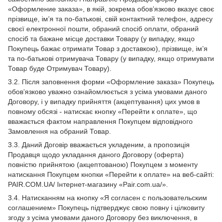
«Оформление заказа», в якій, зокрема обов’язково вказує своє
прізвище, ім’я та по-батькові, свій контактний телефон, адресу
своєї електронної пошти, обраний спосіб оплати, обраний
спосіб та бажане місце доставки Товару (у випадку, якщо
Покупець бажає отримати Товар з доставкою), прізвище, ім’я
та по-батькові отримувача Товару (у випадку, якщо отримувати
Товар буде Отримувач Товару).
3.2. Після заповнення форми «Оформление заказа» Покупець
обов’язково уважно ознайомлюється з усіма умовами даного
Договору, і у випадку прийняття (акцептування) цих умов в
повному обсязі - натискає кнопку «Перейти к оплате», що
вважається фактом направлення Покупцем відповідного
Замовлення на обраний Товар.
3.3. Даний Договір вважається укладеним, а пропозиція
Продавця щодо укладання даного Договору (оферта)
повністю прийнятою (акцептованою) Покупцем з моменту
натискання Покупцем кнопки «Перейти к оплате» на веб-сайті:
PAIR.COM.UA/ Інтернет-магазину «Pair.com.ua/».
3.4. Натисканням на кнопку «Я согласен с пользовательским
соглашением» Покупець підтверджує свою повну і цілковиту
згоду з усіма умовами даного Договору без виключення, в