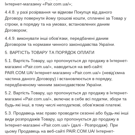
Інтернет-магазину «Pair.com.ua/»;
4.4.8. у разі розірвання чи відмови Покупця від даного
Договору повернути йому грошові кошти, сплачені за Товар у
строки, в порядку та на умовах, встановлених даним
Договором;
4.4.9. виконувати інші обов’язки, передбачені даним
Договором та нормами чинного законодавства України.
5. ВАРТІСТЬ ТОВАРУ ТА ПОРЯДОК ОПЛАТИ
5.1. Вартість Товару, що пропонується до продажу в Інтернет-
магазині «Pair.com.ua/», наводиться на веб-сайті:
PAIR.COM.UA/ Інтернет-магазину «Pair.com.ua/» (невід’ємна
частина даного Договору) і встановлюється в порядку,
передбаченому чинним законодавством України.
5.2. Вартість Товару, що пропонується до продажу в Інтернет-
магазині «Pair.com.ua/», включає в себе всі податки, збори та
будь-які інші, в тому числі неподаткові, обов’язкові платежі.
5.3. Продавець має право проводити сезонні або будь-які інші
види розпродажів Товару, що пропонується до продажу в
Інтернет-магазині «Pair.com.ua/» (далі - Розпродаж). При
цьому Продавець на веб-сайті PAIR.COM.UA/ Інтернет-