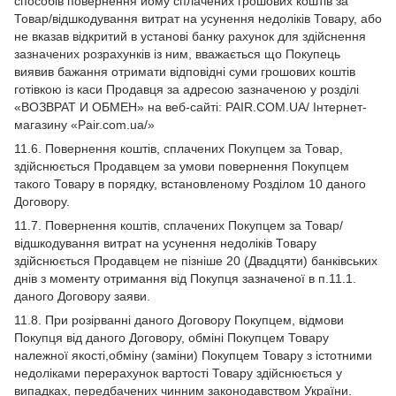
способів повернення йому сплачених грошових коштів за
Товар/відшкодування витрат на усунення недоліків Товару, або
не вказав відкритий в установі банку рахунок для здійснення
зазначених розрахунків із ним, вважається що Покупець
виявив бажання отримати відповідні суми грошових коштів
готівкою із каси Продавця за адресою зазначеною у розділі
«ВОЗВРАТ И ОБМЕН» на веб-сайті: PAIR.COM.UA/ Інтернет-
магазину «Pair.com.ua/»
11.6. Повернення коштів, сплачених Покупцем за Товар,
здійснюється Продавцем за умови повернення Покупцем
такого Товару в порядку, встановленому Розділом 10 даного
Договору.
11.7. Повернення коштів, сплачених Покупцем за Товар/
відшкодування витрат на усунення недоліків Товару
здійснюється Продавцем не пізніше 20 (Двадцяти) банківських
днів з моменту отримання від Покупця зазначеної в п.11.1.
даного Договору заяви.
11.8. При розірванні даного Договору Покупцем, відмови
Покупця від даного Договору, обміні Покупцем Товару
належної якості,обміну (заміни) Покупцем Товару з істотними
недоліками перерахунок вартості Товару здійснюється у
випадках, передбачених чинним законодавством України.