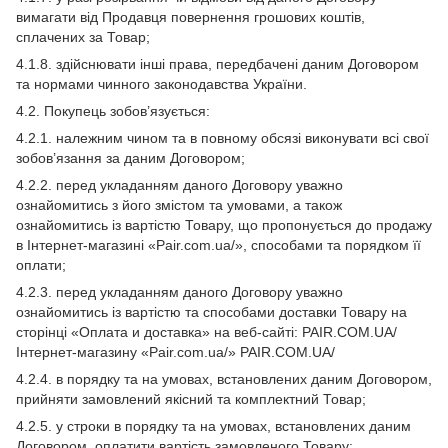
вимагати від Продавця повернення грошових коштів,
сплачених за Товар;
4.1.8. здійснювати інші права, передбачені даним Договором
та нормами чинного законодавства України.
4.2. Покупець зобов’язується:
4.2.1. належним чином та в повному обсязі виконувати всі свої
зобов’язання за даним Договором;
4.2.2. перед укладанням даного Договору уважно
ознайомитись з його змістом та умовами, а також
ознайомитись із вартістю Товару, що пропонується до продажу
в Інтернет-магазині «Pair.com.ua/», способами та порядком її
оплати;
4.2.3. перед укладанням даного Договору уважно
ознайомитись із вартістю та способами доставки Товару на
сторінці «Оплата и доставка» на веб-сайті: PAIR.COM.UA/
Інтернет-магазину «Pair.com.ua/» PAIR.COM.UA/
4.2.4. в порядку та на умовах, встановлених даним Договором,
прийняти замовлений якісний та комплектний Товар;
4.2.5. у строки в порядку та на умовах, встановлених даним
Договором, оплатити вартість замовленого Товару;