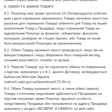
8. ОБМІН ТА ЗАМІНА ТОВАРУ
8.1. Покупець має право протягом 14 (Чотирнадцяти) робочих
днів з дати отримання замовленого Товару належної якості (не
рахуючи дня отримання Товару) обміняти цей Товар на інший
аналогічний Товар у Продавця, якщо отриманий Товар не
задовольнив Покупця за формою, габаритами, фасоном,
кольором, розміром чи з інших причин, або Товар не може
бути використаний Покупцем за призначенням.
8.2. Обмін Товару належної якості проводиться, якщо він не
використовувався і якщо збережено його товарний вигляд,
споживчі властивості, пломби та ярлики.
8.3. Перелік Товарів, що не підлягають обміну та поверненню
з підстав, зазначених у п.8.1. даного Договору, затверджується
Кабінетом Міністрів України
(zakon4.rada.gov.ua/laws/show/172-94-п).
8.4. Обмін Товару належної якості, а також обмін (заміна)
Товару з істотними недоліками здійснюється Продавцем на
підставі письмової заяви Покупця, врученої особисто
представнику Продавця або направленої на адресу Продавця,
зазначену у розділі «ВОЗВРАТ И ОБМЕН» на веб-сайті: