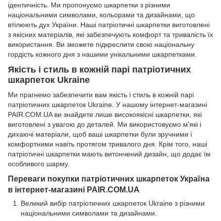
ідентичність. Ми пропонуємо шкарпетки з різними
національними символами, кольорами та дизайнами, що
втілюють дух України. Наші патріотичні шкарпетки виготовлені
з якісних матеріалів, які забезпечують комфорт та тривалість їх
використання. Ви зможете підкреслити свою національну
гордість кожного дня з нашими унікальними шкарпетками.
Якість і стиль в кожній парі патріотичних
шкарпеток Ukraine
Ми прагнемо забезпечити вам якість і стиль в кожній парі
патріотичних шкарпеток Ukraine. У нашому інтернет-магазині
PAIR.COM.UA ви знайдете лише високоякісні шкарпетки, які
виготовлені з увагою до деталей. Ми використовуємо м'які і
дихаючі матеріали, щоб ваші шкарпетки були зручними і
комфортними навіть протягом тривалого дня. Крім того, наші
патріотичні шкарпетки мають витончений дизайн, що додає їм
особливого шарму.
Переваги покупки патріотичних шкарпеток Україна
в інтернет-магазині PAIR.COM.UA
Великий вибір патріотичних шкарпеток Ukraine з різними
національними символами та дизайнами.