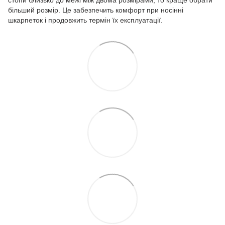
стопи близько до межі між двома розмірами, то краще обрати
більший розмір. Це забезпечить комфорт при носінні
шкарпеток і продовжить термін їх експлуатації.