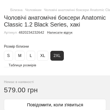
Білизна
Чоловікам
Чоловічі анатомічні боксери Anatomic Clas
Чоловічі анатомічні боксери Anatomic
Classic 1.2 Black Series, хакі
Артикул:
4820234232642
Написати відгук
Розмір білизни
S
M
L
XL
2XL
Таблиця розмірів
Немає в наявності
579.00 грн
Повідомити, коли з'явиться