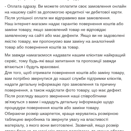
- Оплата одразу. Ви можете оплатити своє замовлення онлайн
на нашому сайті за допомогою кредитної чи дебетової карти.
Після успішної оплати ми відправимо вам замовлення.
Наш інтернет-магазин надає гарантію повернення коштів або
заміни товару, якщо замовлений товар не відповідає
заявленому на сайті або має дефекти. Якщо ви не задоволені
якістю товару, ми пропонуємо вам заміну на аналогічний
товар або повернення коштів за товар.
Ми завжди намагаємося надавати нашим клієнтам найкращий
сервіс, тому будь-які ваші запитання та пропозиції завжди
вітаються і будуть враховані.
Для того, щоб отримати повернення коштів або заміну товару,
вам потрібно звернутися до нашої служби підтримки клієнтів,
надати детальну інформацію про замовлення та причину
повернення, а також надіслати фото товару, що має дефект.
Після розгляду вашого звернення наші співробітники
зв'яжуться з вами і нададуть детальну інформацію щодо
процедури повернення коштів або заміни товару.
Обираючи розмір шкарпеток, краще керуватись розмірною
таблицею виробника та звернути увагу на властивості
матеріалу, з якого вони виготовлені. Зазвичай, якщо розмір