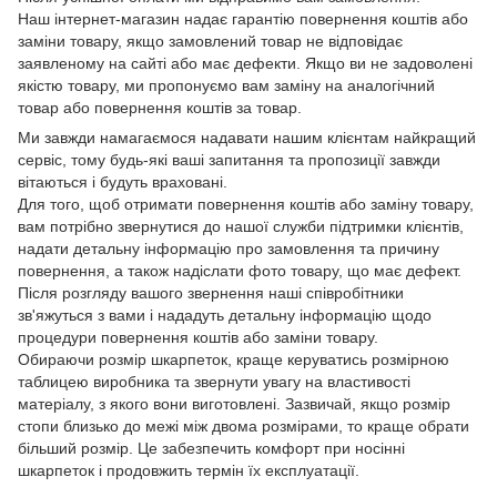
Наш інтернет-магазин надає гарантію повернення коштів або
заміни товару, якщо замовлений товар не відповідає
заявленому на сайті або має дефекти. Якщо ви не задоволені
якістю товару, ми пропонуємо вам заміну на аналогічний
товар або повернення коштів за товар.
Ми завжди намагаємося надавати нашим клієнтам найкращий
сервіс, тому будь-які ваші запитання та пропозиції завжди
вітаються і будуть враховані.
Для того, щоб отримати повернення коштів або заміну товару,
вам потрібно звернутися до нашої служби підтримки клієнтів,
надати детальну інформацію про замовлення та причину
повернення, а також надіслати фото товару, що має дефект.
Після розгляду вашого звернення наші співробітники
зв'яжуться з вами і нададуть детальну інформацію щодо
процедури повернення коштів або заміни товару.
Обираючи розмір шкарпеток, краще керуватись розмірною
таблицею виробника та звернути увагу на властивості
матеріалу, з якого вони виготовлені. Зазвичай, якщо розмір
стопи близько до межі між двома розмірами, то краще обрати
більший розмір. Це забезпечить комфорт при носінні
шкарпеток і продовжить термін їх експлуатації.