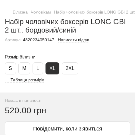
Білизна
Чоловікам
Набір чоловічих боксерів LONG GBI 2 шт.
Набір чоловічих боксерів LONG GBI
2 шт., бордовий/синій
Артикул:
4820234050147
Написати відгук
Розмір білизни
S
M
L
XL
2XL
Таблиця розмірів
Немає в наявності
520.00 грн
Повідомити, коли з'явиться