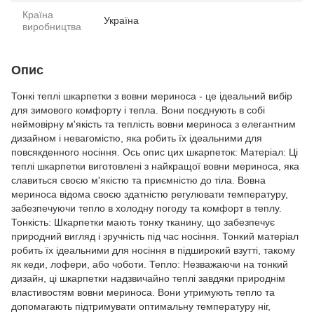
Країна
Україна
виробництва
Опис
Тонкі теплі шкарпетки з вовни мериноса - це ідеальний вибір
для зимового комфорту і тепла. Вони поєднують в собі
неймовірну м'якість та теплість вовни мериноса з елегантним
дизайном і невагомістю, яка робить їх ідеальними для
повсякденного носіння. Ось опис цих шкарпеток: Матеріал: Ці
теплі шкарпетки виготовлені з найкращої вовни мериноса, яка
славиться своєю м'якістю та приємністю до тіла. Вовна
мериноса відома своєю здатністю регулювати температуру,
забезпечуючи тепло в холодну погоду та комфорт в теплу.
Тонкість: Шкарпетки мають тонку тканину, що забезпечує
природний вигляд і зручність під час носіння. Тонкий матеріал
робить їх ідеальними для носіння в підширокий взутті, такому
як кеди, лофери, або чоботи. Тепло: Незважаючи на тонкий
дизайн, ці шкарпетки надзвичайно теплі завдяки природнім
властивостям вовни мериноса. Вони утримують тепло та
допомагають підтримувати оптимальну температуру ніг,