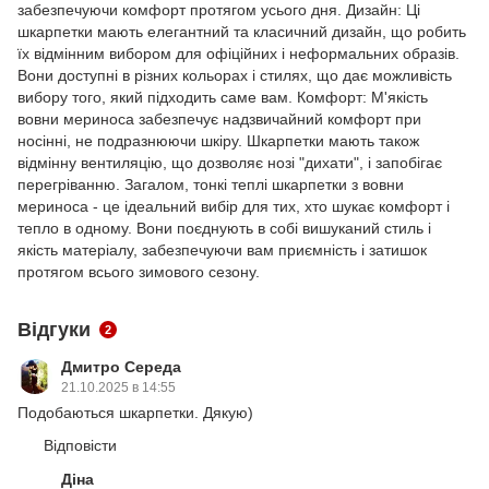
забезпечуючи комфорт протягом усього дня. Дизайн: Ці
шкарпетки мають елегантний та класичний дизайн, що робить
їх відмінним вибором для офіційних і неформальних образів.
Вони доступні в різних кольорах і стилях, що дає можливість
вибору того, який підходить саме вам. Комфорт: М'якість
вовни мериноса забезпечує надзвичайний комфорт при
носінні, не подразнюючи шкіру. Шкарпетки мають також
відмінну вентиляцію, що дозволяє нозі "дихати", і запобігає
перегріванню. Загалом, тонкі теплі шкарпетки з вовни
мериноса - це ідеальний вибір для тих, хто шукає комфорт і
тепло в одному. Вони поєднують в собі вишуканий стиль і
якість матеріалу, забезпечуючи вам приємність і затишок
протягом всього зимового сезону.
Відгуки
2
Дмитро Середа
21.10.2025 в 14:55
Подобаються шкарпетки. Дякую)
Відповісти
Діна