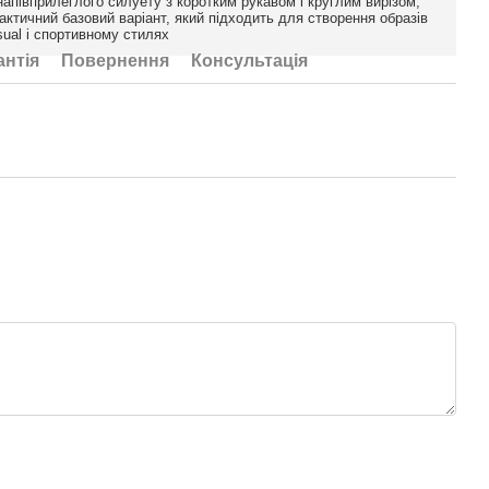
апівприлеглого силуету з коротким рукавом і круглим вирізом,
актичний базовий варіант, який підходить для створення образів
sual і спортивному стилях
антія
Повернення
Консультація