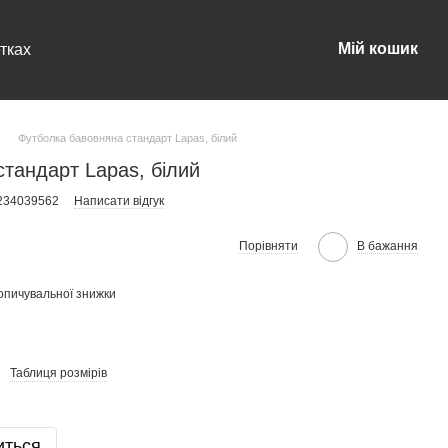
Мій кошик
тках
Футболка бавовняна стандарт Lapas, білий
тандарт Lapas, білий
0234039562
Написати відгук
Порівняти
В бажання
опичувальної знижки
Таблиця розмірів
иться