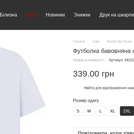
Білизна
Одяг
Новинки
Знижки
Друк на шкарпе
Головна
Одяг
Базові футболки
Футболка бавовняна с
Немає в наявності
Артикул: 482
339.00 грн
Увійти
для відображення нак
%
Розмір одягу
S
M
L
XL
2XL
Повідомити, коли з'яв