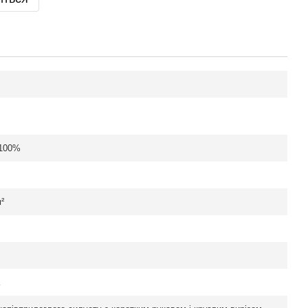
 100%
²