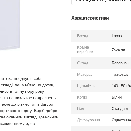
Характеристики
Бренд
Lapas
Країна
Україна
виробник
Склад
Бавовна -
Матеріал
Трикотаж
ни, яка поєднує в собі
складі, вона м’яка на дотик,
Щільність
140-150 г/м
ливо в теплу пору року.
Колір
Білий
я та не викликає подразнень,
пасує до різних типів фігури,
Вид
Стандарт
портивного одягу. Виріб добре
гає охайний вигляд. Ідеальний
Декорування
Однотонна
повсякденному одязі.