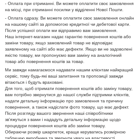
- Оплата при отриманні. Ви можете оплатити своє замовлення
на місці, при отриманні посилки у відділенні Нової Пошти.
- Оплата одразу. Ви можете оплатити своє замовлення онлайн
на нашому сайті за допомогою кредитної чи дебетової карти.
Після успішної оплати ми відправимо вам замовлення.
Наш інтернет-магазин надає гарантію повернення коштів або
заміни товару, якщо замовлений товар не відповідає
заявленому на сайті або має дефекти. Якщо ви не задоволені
якістю товару, ми пропонуємо вам заміну на аналогічний
товар або повернення коштів за товар.
Ми завжди намагаємося надавати нашим клієнтам найкращий
сервіс, тому будь-які ваші запитання та пропозиції завжди
вітаються і будуть враховані.
Для того, щоб отримати повернення коштів або заміну товару,
вам потрібно звернутися до нашої служби підтримки клієнтів,
надати детальну інформацію про замовлення та причину
повернення, а також надіслати фото товару, що має дефект.
Після розгляду вашого звернення наші співробітники
зв'яжуться з вами і нададуть детальну інформацію щодо
процедури повернення коштів або заміни товару.
Обираючи розмір шкарпеток, краще керуватись розмірною
таблицею виробника та звернути увагу на властивості