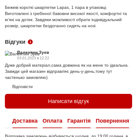
Бежеві короткі шкарпетки Lapas, 1 пара в упаковці.
Виготовлені з гребінної бавовни високої якості, комфортні та
м'які на дотик. Завдяки можливості обрати індивідуальний
розмір, шкарпетки бездоганно сидять на нозі.
Відгуки
1
Валентин Зуев
03.01.2023 в 12:22
Дуже добрий матеріал,сама довжина як на мене то ідеальна.
Завжди цей магазин відправляє день-у-день,тому тут
частенько замовляю)
Відповісти
Написати відгук
Доставка
Оплата
Гарантія
Повернення
Відправка замовлень відбувається щодня до 19:00 години, в