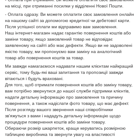
на місці, при отриманні посилки у відділенні Нової Пошти.
- Оплата одразу. Ви можете оплатити своє замовлення онлайн
на нашому сайті за допомогою кредитної чи дебетової карти.
Після успішної оплати ми відправимо вам замовлення.
Наш інтернет-магазин надає гарантію повернення коштів або
заміни товару, якщо замовлений товар не відповідає
заявленому на сайті або має дефекти. Якщо ви не задоволені
якістю товару, ми пропонуємо вам заміну на аналогічний
товар або повернення коштів за товар.
Ми завжди намагаємося надавати нашим клієнтам найкращий
сервіс, тому будь-які ваші запитання та пропозиції завжди
вітаються і будуть враховані.
Для того, щоб отримати повернення коштів або заміну товару,
вам потрібно звернутися до нашої служби підтримки клієнтів,
надати детальну інформацію про замовлення та причину
повернення, а також надіслати фото товару, що має дефект.
Після розгляду вашого звернення наші співробітники
зв'яжуться з вами і нададуть детальну інформацію щодо
процедури повернення коштів або заміни товару.
Обираючи розмір шкарпеток, краще керуватись розмірною
таблицею виробника та звернути увагу на властивості