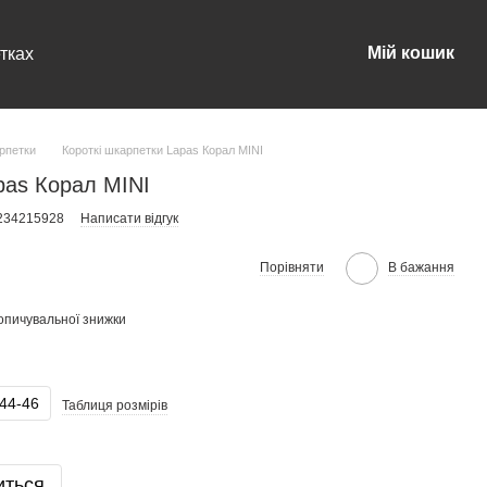
Мій кошик
тках
арпетки
Короткі шкарпетки Lapas Корал MINI
pas Корал MINI
0234215928
Написати відгук
Порівняти
В бажання
опичувальної знижки
44-46
Таблиця розмірів
иться