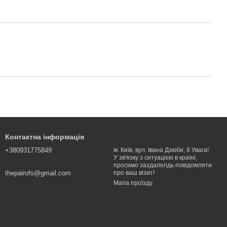
Контактна інформація
+380931775849
м. Київ, вул. Івана Дзюби, 9 Увага!
У зв'язку з ситуацією в країні,
просимо заздалегідь повідомляти
thepairofs@gmail.com
про ваш візит!
Мапа проїзду