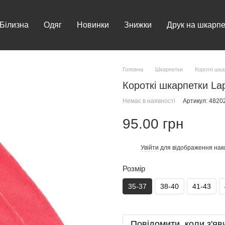
Білизна
Одяг
Новинки
Знижки
Друк на шкарпе
Головна
Шкарпетки
Короткі шк
Короткі шкарпетки La
Немає в наявності
Артикул: 482
95.00 грн
Увійти
для відображення нак
%
Розмір
35-37
38-40
41-43
Повідомити, коли з'яв