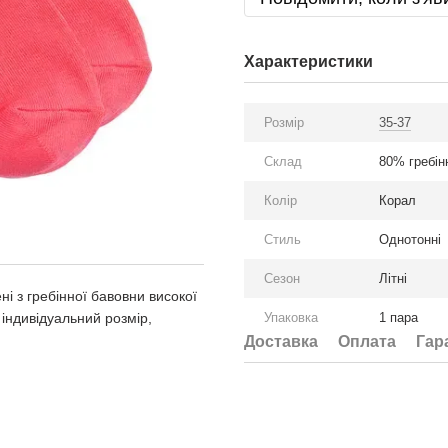
Характеристики
Розмір
35-37
Склад
80% гребін
Колір
Корал
Стиль
Однотонні
Сезон
Літні
ні з гребінної бавовни високої
 індивідуальний розмір,
Упаковка
1 пара
Доставка
Оплата
Гар