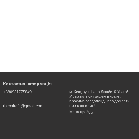
Контактна інформація
+380931775849
м. Київ, вул. Івана Дзюби, 9 Увага!
У зв'язку з ситуацією в країні,
просимо заздалегідь повідомляти
thepairofs@gmail.com
про ваш візит!
Мапа проїзду