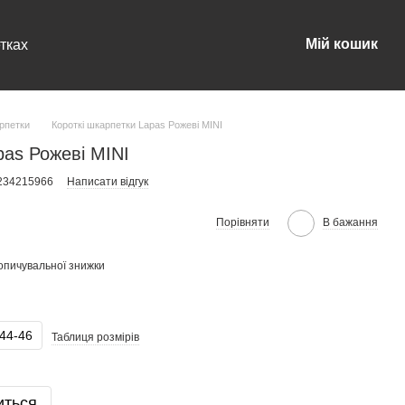
Мій кошик
тках
арпетки
Короткі шкарпетки Lapas Рожеві MINI
pas Рожеві MINI
0234215966
Написати відгук
Порівняти
В бажання
опичувальної знижки
44-46
Таблиця розмірів
иться