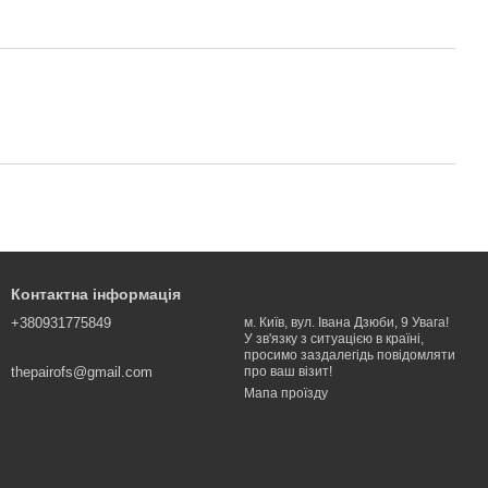
Контактна інформація
+380931775849
м. Київ, вул. Івана Дзюби, 9 Увага!
У зв'язку з ситуацією в країні,
просимо заздалегідь повідомляти
thepairofs@gmail.com
про ваш візит!
Мапа проїзду