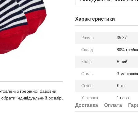
Характеристики
Розмір
35-37
Склад
80% гребін
Колір
Білий
Стиль
З малюнко
Сезон
Літні
готовлені з гребінної бавовни
і обрати індивідуальний розмір,
Упаковка
1 пара
Доставка
Оплата
Гар