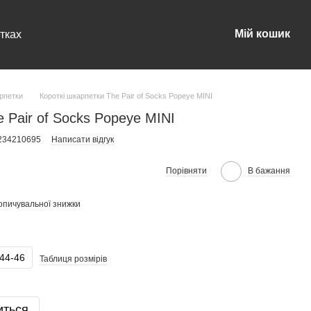
Мій кошик
тках
арпетки
Короткі шкарпетки The Pair of Socks Popeye MINI
 Pair of Socks Popeye MINI
0234210695
Написати відгук
Порівняти
В бажання
опичувальної знижки
44-46
Таблиця розмірів
иться