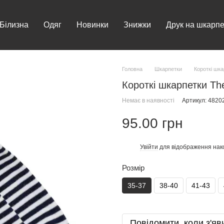
Білизна
Одяг
Новинки
Знижки
Друк на шкарпе
Головна
Шкарпетки
Короткі шк
Короткі шкарпетки The
Немає в наявності
Артикул: 482
95.00 грн
Увійти
для відображення нак
%
Розмір
35-37
38-40
41-43
Повідомити, коли з'яв