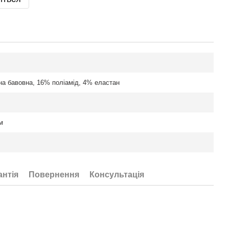
на бавовна, 16% поліамід, 4% еластан
м
антія
Повернення
Консультація