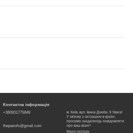
Контактна інформація
+380931775849
м. Київ, вул. Івана Дзюби, 9 Увага!
У зв'язку з ситуацією в країні,
просимо заздалегідь повідомляти
thepairofs@gmail.com
про ваш візит!
Мапа проїзду