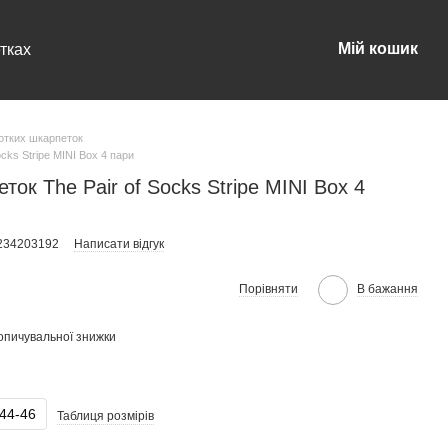
Мій кошик
тках
отких шкарпеток
cks Stripe MINI Box 4 пари
ток The Pair of Socks Stripe MINI Box 4
0234203192
Написати відгук
Порівняти
В бажання
опичувальної знижки
44-46
Таблиця розмірів