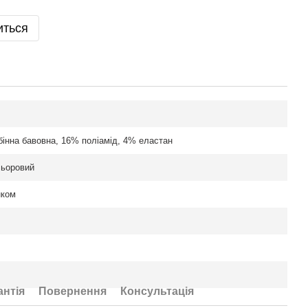
иться
бінна бавовна, 16% поліамід, 4% еластан
льоровий
нком
антія
Повернення
Консультація