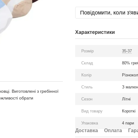
Повідомити, коли з'яв
Характеристики
Розмір
35-37
Склад
80% гре
Колір
Різноко
Стиль
З малю
овці. Виготовлені з гребінної
можливості обрати
Сезон
Літні
Вид товару
Короткі
Упаковка
4 пари
Доставка
Оплата
Гар