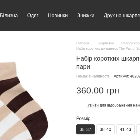
Білизна
Одяг
Новинки
Знижки
Друк на шкарпе
Головна
Шкарпетки
Набори кор
Набір коротких шкарпеток The Pair of So
Набір коротких шкарпе
пари
Немає в наявності
Артикул: 482
360.00 грн
Увійти
для відображення нак
%
Розмір
35-37
38-40
41-43