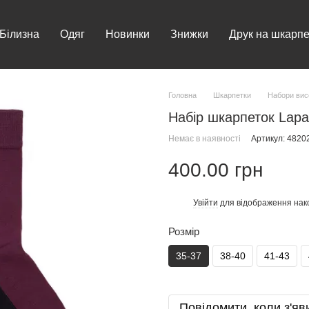
Білизна
Одяг
Новинки
Знижки
Друк на шкарпе
Головна
Шкарпетки
Набори вис
Набір шкарпеток Lapa
Немає в наявності
Артикул: 4820
400.00 грн
Увійти
для відображення нак
%
Розмір
35-37
38-40
41-43
Повідомити, коли з'яв