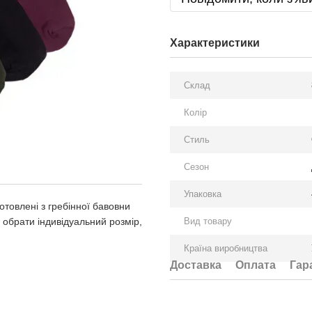
Характеристики
Склад
Колір
Стиль
Сезон
Упаковка
отовлені з гребінної бавовни
і обрати індивідуальний розмір,
Вид товару
Країна виробництва
Доставка
Оплата
Гар