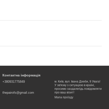
Контактна інформація
+380931775849
м. Київ, вул. Івана Дзюби, 9 Увага!
У зв'язку з ситуацією в країні,
просимо заздалегідь повідомляти
thepairofs@gmail.com
про ваш візит!
Мапа проїзду