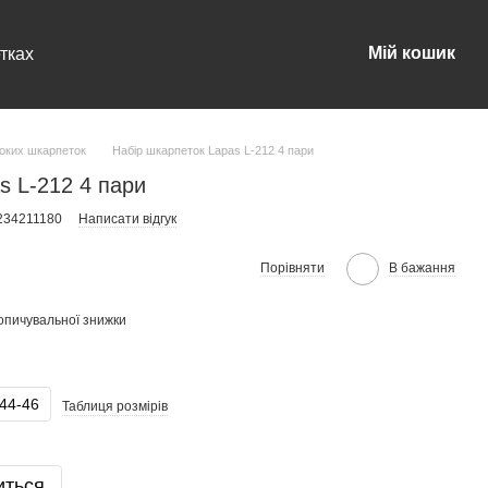
Мій кошик
тках
оких шкарпеток
Набір шкарпеток Lapas L-212 4 пари
s L-212 4 пари
234211180
Написати відгук
Порівняти
В бажання
опичувальної знижки
44-46
Таблиця розмірів
иться