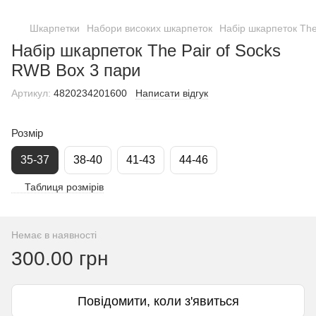
Шкарпетки
Набори високих шкарпеток
Набір шкарпеток The
Набір шкарпеток The Pair of Socks
RWB Box 3 пари
Артикул:
4820234201600
Написати відгук
Розмір
35-37
38-40
41-43
44-46
Таблиця розмірів
Немає в наявності
300.00 грн
Повідомити, коли з'явиться