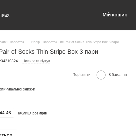
Мій кошик
тках
оких шкарпеток
Набір шкарпеток The Pair of Socks Thin Stripe Box 3 пари
air of Socks Thin Stripe Box 3 пари
0234210824
Написати відгук
Порівняти
В бажання
опичувальної знижки
44-46
Таблиця розмірів
иться