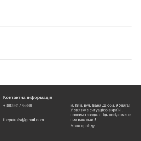
Контактна інформація
+380931775849
м. Київ, вул. Івана Дзюби, 9 Увага!
У зв'язку з ситуацією в країні,
просимо заздалегідь повідомляти
thepairofs@gmail.com
про ваш візит!
Мапа проїзду