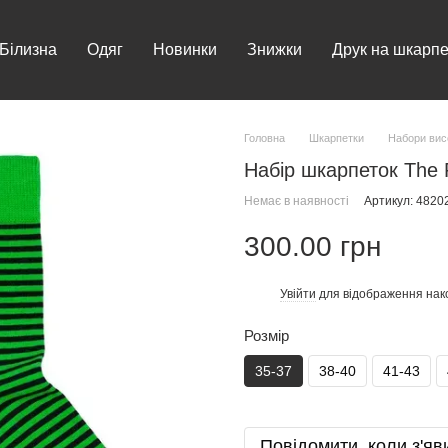
Білизна
Одяг
Новинки
Знижки
Друк на шкарпе
Головна
Шкарпетки
Набори вис
Набір шкарпеток The P
Немає в наявності
Артикул: 482
300.00 грн
Увійти
для відображення нак
%
Розмір
35-37
38-40
41-43
Повідомити, коли з'яв