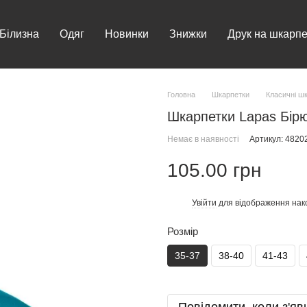
Білизна
Одяг
Новинки
Знижки
Друк на шкарпе
Головна
Шкарпетки
Класичні ш
Шкарпетки Lapas Бірю
Немає в наявності
Артикул: 482
105.00 грн
Увійти
для відображення нак
%
Розмір
35-37
38-40
41-43