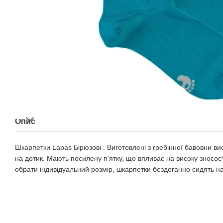
Опис
Шкарпетки Lapas Бірюзові . Виготовлені з гребінної бавовни вис
на дотик. Мають посилену п'ятку, що впливає на високу зносост
обрати індивідуальний розмір, шкарпетки бездоганно сидять на