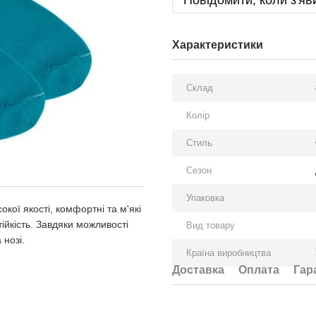
Повідомити, коли з'яв
Характеристики
Склад
Колір
Стиль
Сезон
Упаковка
окої якості, комфортні та м'які
ійкість. Завдяки можливості
Вид товару
 нозі.
Країна виробництва
Доставка
Оплата
Гар