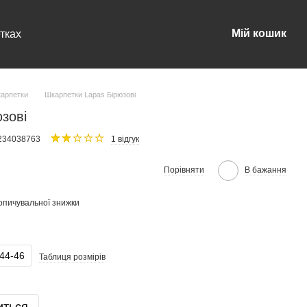
Мій кошик
тках
карпетки
Шкарпетки Lapas Бірюзові
зові
0234038763
1 відгук
Порівняти
В бажання
опичувальної знижки
44-46
Таблиця розмірів