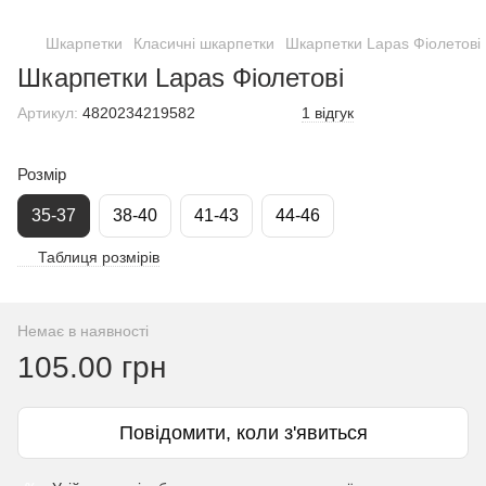
Шкарпетки
Класичні шкарпетки
Шкарпетки Lapas Фіолетові
Шкарпетки Lapas Фіолетові
Артикул:
4820234219582
1 відгук
Розмір
35-37
38-40
41-43
44-46
Таблиця розмірів
Немає в наявності
105.00 грн
Повідомити, коли з'явиться