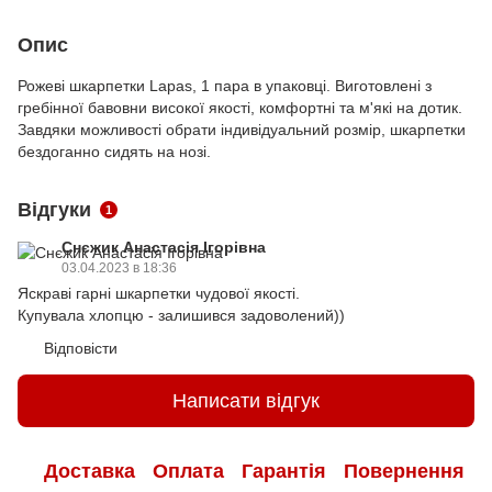
Опис
Рожеві шкарпетки Lapas, 1 пара в упаковці. Виготовлені з
гребінної бавовни високої якості, комфортні та м'які на дотик.
Завдяки можливості обрати індивідуальний розмір, шкарпетки
бездоганно сидять на нозі.
Відгуки
1
Снєжик Анастасія Ігорівна
03.04.2023 в 18:36
Яскраві гарні шкарпетки чудової якості.
Купувала хлопцю - залишився задоволений))
Відповісти
Написати відгук
Доставка
Оплата
Гарантія
Повернення