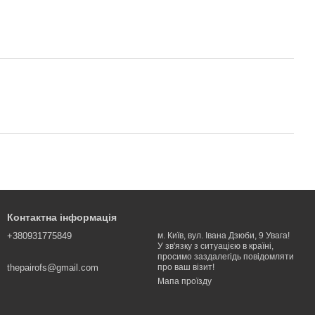
Контактна інформація
+380931775849
м. Київ, вул. Івана Дзюби, 9 Увага!
У зв'язку з ситуацією в країні,
просимо заздалегідь повідомляти
thepairofs@gmail.com
про ваш візит!
Мапа проїзду