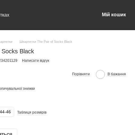
Мій кошик
тках
карпетки
Шкарпетки The Pair of Socks Black
 Socks Black
234201129
Написати відгук
Порівняти
В бажання
опичувальної знижки
44-46
Таблиця розмірів
иться