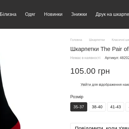
Білизна
Одяг
Новинки
Знижки
Друк на шкарпе
Головна
Шкарпетки
Класичні ш
Шкарпетки The Pair of
Немає в наявності
Артикул: 4820
105.00 грн
Увійти
для відображення нак
%
Розмір
35-37
38-40
41-43
Повідомити, коли з'яв