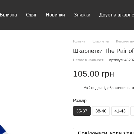
Білизна
Одяг
Новинки
Знижки
Друк на шкарпе
Головна
Шкарпетки
Класичні ш
Шкарпетки The Pair of
Немає в наявності
Артикул: 482
105.00 грн
Увійти
для відображення нак
%
Розмір
35-37
38-40
41-43
Повідомити, коли з'яв