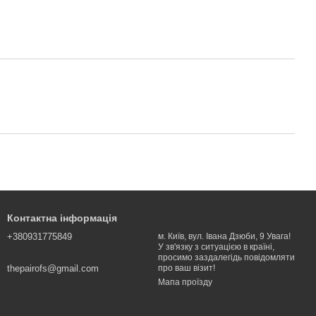
Контактна інформація
+380931775849
м. Київ, вул. Івана Дзюби, 9 Увага!
У зв'язку з ситуацією в країні,
просимо заздалегідь повідомляти
thepairofs@gmail.com
про ваш візит!
Мапа проїзду