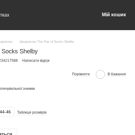
Мій кошик
тках
карпетки
Шкарпетки The Pair of Socks Shelby
 Socks Shelby
0234217588
Написати відгук
Порівняти
В бажання
опичувальної знижки
44-46
Таблиця розмірів
иться