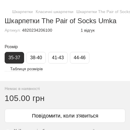
Шкарпетки
Класичні шкарпетки
Шкарпетки The Pair of Soc
Шкарпетки The Pair of Socks Umka
Артикул:
4820234206100
1 відгук
Розмір
35-37
38-40
41-43
44-46
Таблиця розмірів
Немає в наявності
105.00 грн
Повідомити, коли з'явиться