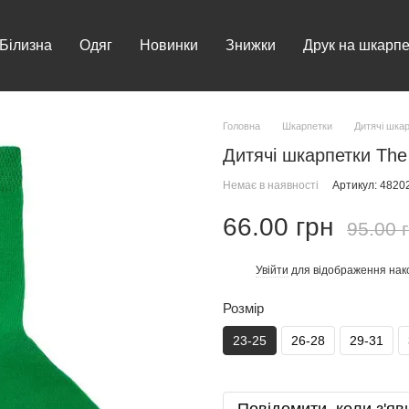
Білизна
Одяг
Новинки
Знижки
Друк на шкарпе
Головна
Шкарпетки
Дитячі шка
Дитячі шкарпетки The 
Немає в наявності
Артикул: 482
66.00 грн
95.00 
Увійти
для відображення нак
%
Розмір
23-25
26-28
29-31