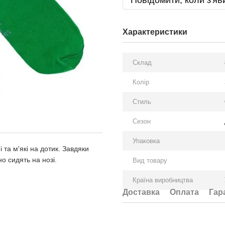
Повідомити, коли з'яв
Характеристики
Склад
Колір
Стиль
Сезон
Упаковка
 та м'які на дотик. Завдяки
о сидять на нозі.
Вид товару
Країна виробництва
Доставка
Оплата
Гар