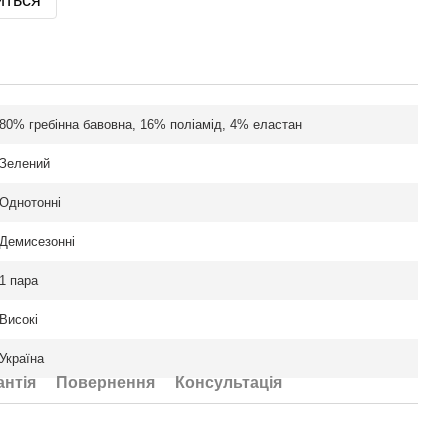
иться
80% гребінна бавовна, 16% поліамід, 4% еластан
Зелений
Однотонні
Демисезонні
1 пара
Високі
Україна
антія
Повернення
Консультація