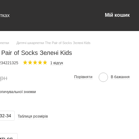
Мій кошик
тках
рпетки
Дитячі шкарпетки The Pair of Socks Зелені Kids
Pair of Socks Зелені Kids
0234221325
1 відгук
грн
Порівняти
В бажання
опичувальної знижки
32-34
Таблиця розмірів