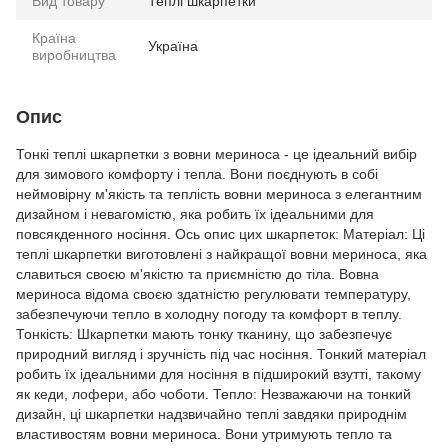
Вид товару
Теплі шкарпетки
Країна
Україна
виробництва
Опис
Тонкі теплі шкарпетки з вовни мериноса - це ідеальний вибір
для зимового комфорту і тепла. Вони поєднують в собі
неймовірну м'якість та теплість вовни мериноса з елегантним
дизайном і невагомістю, яка робить їх ідеальними для
повсякденного носіння. Ось опис цих шкарпеток: Матеріал: Ці
теплі шкарпетки виготовлені з найкращої вовни мериноса, яка
славиться своєю м'якістю та приємністю до тіла. Вовна
мериноса відома своєю здатністю регулювати температуру,
забезпечуючи тепло в холодну погоду та комфорт в теплу.
Тонкість: Шкарпетки мають тонку тканину, що забезпечує
природний вигляд і зручність під час носіння. Тонкий матеріал
робить їх ідеальними для носіння в підширокий взутті, такому
як кеди, лофери, або чоботи. Тепло: Незважаючи на тонкий
дизайн, ці шкарпетки надзвичайно теплі завдяки природнім
властивостям вовни мериноса. Вони утримують тепло та