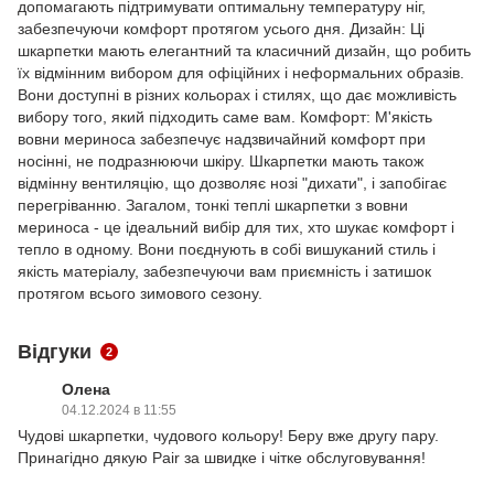
допомагають підтримувати оптимальну температуру ніг,
забезпечуючи комфорт протягом усього дня. Дизайн: Ці
шкарпетки мають елегантний та класичний дизайн, що робить
їх відмінним вибором для офіційних і неформальних образів.
Вони доступні в різних кольорах і стилях, що дає можливість
вибору того, який підходить саме вам. Комфорт: М'якість
вовни мериноса забезпечує надзвичайний комфорт при
носінні, не подразнюючи шкіру. Шкарпетки мають також
відмінну вентиляцію, що дозволяє нозі "дихати", і запобігає
перегріванню. Загалом, тонкі теплі шкарпетки з вовни
мериноса - це ідеальний вибір для тих, хто шукає комфорт і
тепло в одному. Вони поєднують в собі вишуканий стиль і
якість матеріалу, забезпечуючи вам приємність і затишок
протягом всього зимового сезону.
Відгуки
2
Олена
04.12.2024 в 11:55
Чудові шкарпетки, чудового кольору! Беру вже другу пару.
Принагідно дякую Pair за швидке і чітке обслуговування!