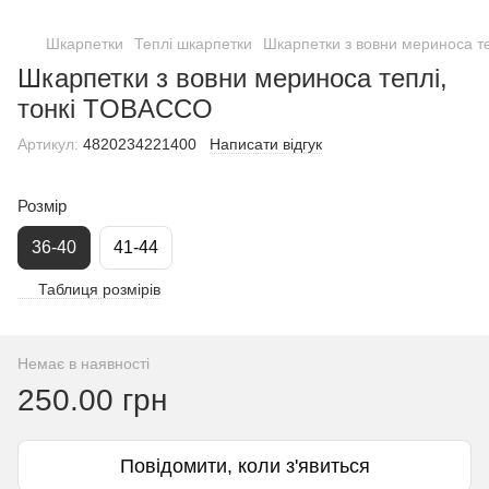
Шкарпетки
Теплі шкарпетки
Шкарпетки з вовни мериноса т
Шкарпетки з вовни мериноса теплі,
тонкі TOBACCO
Артикул:
4820234221400
Написати відгук
Розмір
36-40
41-44
Таблиця розмірів
Немає в наявності
250.00 грн
Повідомити, коли з'явиться