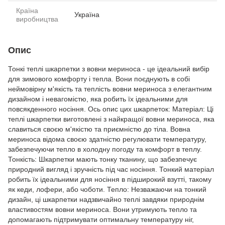
Країна
Україна
виробництва
Опис
Тонкі теплі шкарпетки з вовни мериноса - це ідеальний вибір
для зимового комфорту і тепла. Вони поєднують в собі
неймовірну м'якість та теплість вовни мериноса з елегантним
дизайном і невагомістю, яка робить їх ідеальними для
повсякденного носіння. Ось опис цих шкарпеток: Матеріал: Ці
теплі шкарпетки виготовлені з найкращої вовни мериноса, яка
славиться своєю м'якістю та приємністю до тіла. Вовна
мериноса відома своєю здатністю регулювати температуру,
забезпечуючи тепло в холодну погоду та комфорт в теплу.
Тонкість: Шкарпетки мають тонку тканину, що забезпечує
природний вигляд і зручність під час носіння. Тонкий матеріал
робить їх ідеальними для носіння в підширокий взутті, такому
як кеди, лофери, або чоботи. Тепло: Незважаючи на тонкий
дизайн, ці шкарпетки надзвичайно теплі завдяки природнім
властивостям вовни мериноса. Вони утримують тепло та
допомагають підтримувати оптимальну температуру ніг,