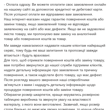
- Оплата одразу. Ви можете оплатити своє замовлення онлайн
на нашому сайті за допомогою кредитної чи дебетової карти.
Після успішної оплати ми відправимо вам замовлення.
Наш інтернет-магазин надає гарантію повернення коштів або
заміни товару, якщо замовлений товар не відповідає
заявленому на сайті або має дефекти. Якщо ви не задоволені
якістю товару, ми пропонуємо вам заміну на аналогічний
товар або повернення коштів за товар.
Ми завжди намагаємося надавати нашим клієнтам найкращий
сервіс, тому будь-які ваші запитання та пропозиції завжди
вітаються і будуть враховані.
Для того, щоб отримати повернення коштів або заміну товару,
вам потрібно звернутися до нашої служби підтримки клієнтів,
надати детальну інформацію про замовлення та причину
повернення, а також надіслати фото товару, що має дефект.
Після розгляду вашого звернення наші співробітники
зв'яжуться з вами і нададуть детальну інформацію щодо
процедури повернення коштів або заміни товару.
Обираючи розмір шкарпеток, краще керуватись розмірною
таблицею виробника та звернути увагу на властивості
матеріалу, з якого вони виготовлені. Зазвичай, якщо розмір
стопи близько до межі між двома розмірами, то краще обрати