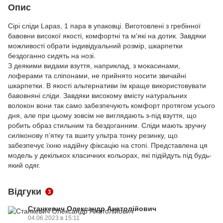
Опис
Сірі сліди Lapas, 1 пара в упаковці. Виготовлені з гребінної
бавовни високої якості, комфортні та м'які на дотик. Завдяки
можливості обрати індивідуальний розмір, шкарпетки
бездоганно сидять на нозі.
З деякими видами взуття, наприклад, з мокасинами,
лоферами та сліпонами, не прийнято носити звичайні
шкарпетки. В якості альтернативи їм краще використовувати
бавовняні сліди. Завдяки високому вмісту натуральних
волокон вони так само забезпечують комфорт протягом усього
дня, але при цьому зовсім не виглядають з-під взуття, що
робить образ стильним та бездоганним. Сліди мають зручну
силіконову п’ятку та вшиту ультра тонку резинку, що
забезпечує їхню надійну фіксацію на стопі. Представлена ця
модель у декількох класичних кольорах, які підійдуть під будь-
який одяг.
Відгуки
3
Станкевич Олександр Анатолійович
04.06.2023 в 15:11