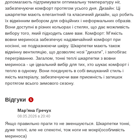
допомагають підтримувати оптимальну температуру ніг,
забезпечуючи комфорт протягом усього дня. Дизайн: Ці
шкарпетки мають елегантний та класичний дизайн, що робить
їх відмінним вибором для офіційних і неформальних образів.
Вони доступні в різних кольорах і стилях, що дає можливість
вибору того, який підходить саме вам. Комфорт: М'якість
вовни мериноса забезпечує надзвичайний комфорт при
носінні, не подразнюючи шкіру. Шкарпетки мають також
відмінну вентиляцію, що дозволяє нозі "дихати", і запобігає
перегріванню. Загалом, тонкі теплі шкарпетки з вовни
мериноса - це ідеальний вибір для тих, хто шукає комфорт і
тепло в одному. Вони поєднують в собі вишуканий стиль і
якість матеріалу, забезпечуючи вам приємність і затишок
протягом всього зимового сезону.
Відгуки
5
Мар'яна Гречух
08.05.2026 в 20:40
Якщо правильно прати то не зменшуються. Шкарпетки тонкі,
дуже теплі, але не спекотні, тож ноги не мокрі(особливість
мериноса)