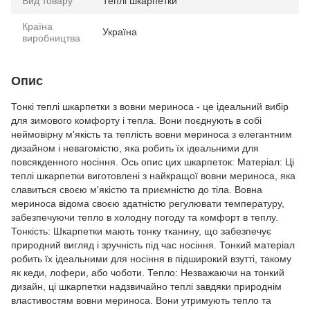
Вид товару
Теплі шкарпетки
Країна
Україна
виробництва
Опис
Тонкі теплі шкарпетки з вовни мериноса - це ідеальний вибір
для зимового комфорту і тепла. Вони поєднують в собі
неймовірну м'якість та теплість вовни мериноса з елегантним
дизайном і невагомістю, яка робить їх ідеальними для
повсякденного носіння. Ось опис цих шкарпеток: Матеріал: Ці
теплі шкарпетки виготовлені з найкращої вовни мериноса, яка
славиться своєю м'якістю та приємністю до тіла. Вовна
мериноса відома своєю здатністю регулювати температуру,
забезпечуючи тепло в холодну погоду та комфорт в теплу.
Тонкість: Шкарпетки мають тонку тканину, що забезпечує
природний вигляд і зручність під час носіння. Тонкий матеріал
робить їх ідеальними для носіння в підширокий взутті, такому
як кеди, лофери, або чоботи. Тепло: Незважаючи на тонкий
дизайн, ці шкарпетки надзвичайно теплі завдяки природнім
властивостям вовни мериноса. Вони утримують тепло та