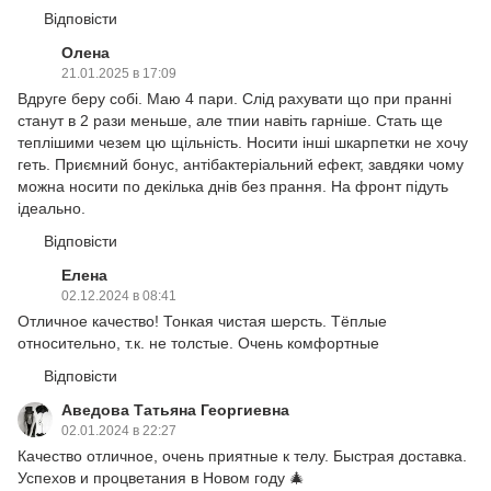
Відповісти
Олена
21.01.2025 в 17:09
Вдруге беру собі. Маю 4 пари. Слід рахувати що при пранні
станут в 2 рази меньше, але тпии навіть гарніше. Стать ще
теплішими чезем цю щільність. Носити інші шкарпетки не хочу
геть. Приємний бонус, антібактеріальний ефект, завдяки чому
можна носити по декілька днів без прання. На фронт підуть
ідеально.
Відповісти
Елена
02.12.2024 в 08:41
Отличное качество! Тонкая чистая шерсть. Тёплые
относительно, т.к. не толстые. Очень комфортные
Відповісти
Аведова Татьяна Георгиевна
02.01.2024 в 22:27
Качество отличное, очень приятные к телу. Быстрая доставка.
Успехов и процветания в Новом году 🎄